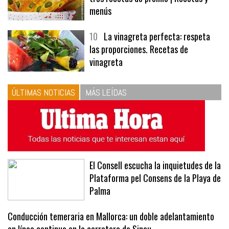
9
Panecillos, gazpacho y bavarois,
tres recetas de premio | Recetas y
menús
10
La vinagreta perfecta: respeta
las proporciones. Recetas de
vinagreta
ÚLTIMAS NOTICIAS
MÁS LEÍDAS
El Consell escucha la inquietudes de la
Plataforma pel Consens de la Playa de
Palma