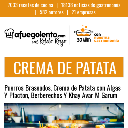
7033
recetas de cocina |
18138
noticias de gastronomia
|
582
autores |
21
empresas
CREMA DE PATATA
Puerros Braseados, Crema de Patata con Algas
Y Placton, Berberechos Y Khay Avar M Garum