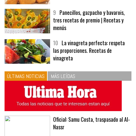
9
Panecillos, gazpacho y bavarois,
tres recetas de premio | Recetas y
menús
10
La vinagreta perfecta: respeta
las proporciones. Recetas de
vinagreta
ÚLTIMAS NOTICIAS
MÁS LEÍDAS
Oficial: Samu Costa, traspasado al Al-
Nassr