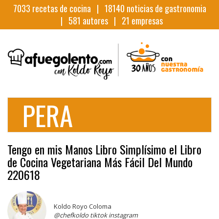
7033
recetas de cocina |
18140
noticias de gastronomia
|
581
autores |
21
empresas
PERA
Tengo en mis Manos Libro Simplísimo el Libro
de Cocina Vegetariana Más Fácil Del Mundo
220618
Koldo Royo Coloma
@chefkoldo tiktok instagram