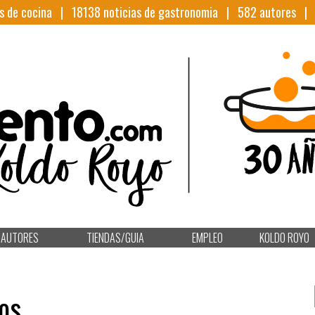
s de cocina |
18138
noticias de gastronomia |
582
autores 
AUTORES
TIENDAS/GUIA
EMPLEO
KOLDO ROYO
os