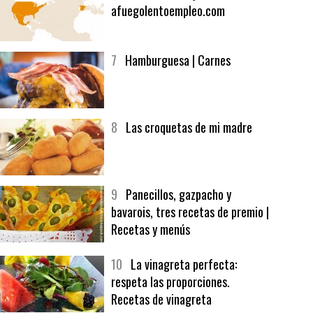
6
Bolsa de trabajo:
afuegolentoempleo.com
7
Hamburguesa | Carnes
8
Las croquetas de mi madre
9
Panecillos, gazpacho y
bavarois, tres recetas de premio |
Recetas y menús