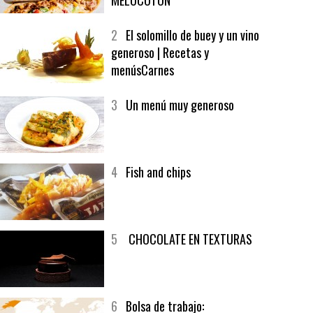
1
CRUNCH WRAP SUPREME CON
SOFRITO DE TOMATE AL CAFÉ Y
MELOCOTÓN
2
El solomillo de buey y un vino
generoso | Recetas y
menúsCarnes
3
Un menú muy generoso
4
Fish and chips
5
CHOCOLATE EN TEXTURAS