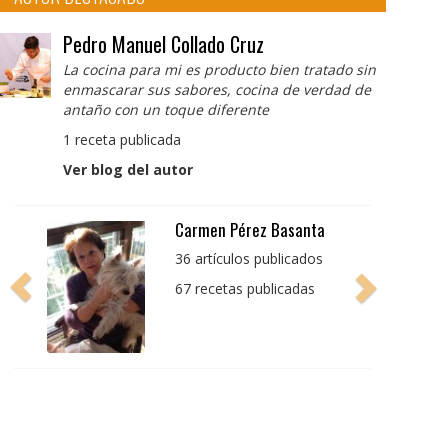
Pedro Manuel Collado Cruz
La cocina para mi es producto bien tratado sin
enmascarar sus sabores, cocina de verdad de
antaño con un toque diferente
1 receta publicada
Ver blog del autor
Pedro Manuel Collado
Cruz
La cocina para mi es
producto bien tratado
sin enmascarar sus
sabores, cocina de
verdad de antaño con
un toque diferente
1 receta publicada