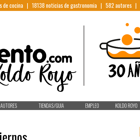
s de cocina |
18138
noticias de gastronomia |
582
autores 
AUTORES
TIENDAS/GUIA
EMPLEO
KOLDO ROYO
iernos