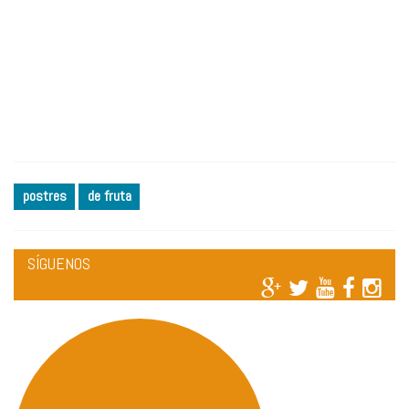
postres
de fruta
SÍGUENOS