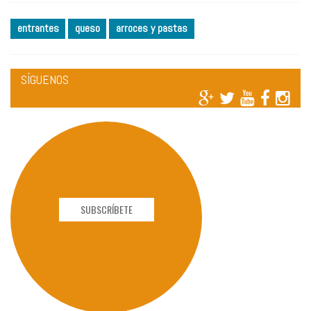
entrantes
queso
arroces y pastas
SÍGUENOS
SUBSCRÍBETE