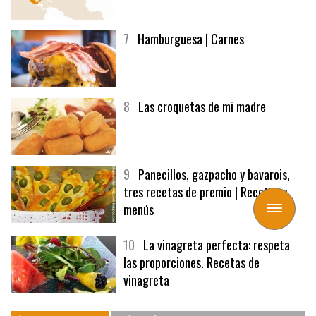
7
Hamburguesa | Carnes
8
Las croquetas de mi madre
9
Panecillos, gazpacho y bavarois,
tres recetas de premio | Recetas y
menús
Toggle
navigation
10
La vinagreta perfecta: respeta
las proporciones. Recetas de
vinagreta