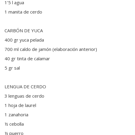
1’5 l agua
1 manita de cerdo
CARBÓN DE YUCA
400 gr yuca pelada
700 ml caldo de jamón (elaboración anterior)
40 gr tinta de calamar
5 gr sal
LENGUA DE CERDO
3 lenguas de cerdo
1 hoja de laurel
1 zanahoria
½ cebolla
½ puerro