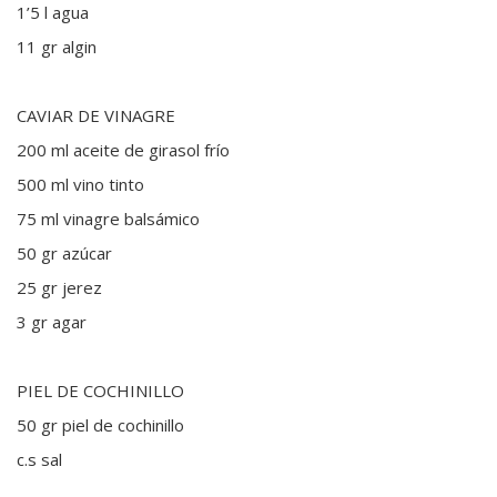
1’5 l agua
11 gr algin
CAVIAR DE VINAGRE
200 ml aceite de girasol frío
500 ml vino tinto
75 ml vinagre balsámico
50 gr azúcar
25 gr jerez
3 gr agar
PIEL DE COCHINILLO
50 gr piel de cochinillo
c.s sal