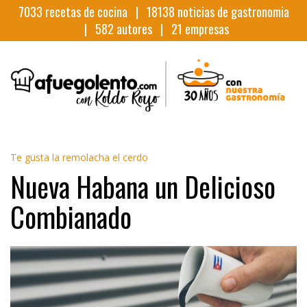
7033
recetas de cocina |
18138
noticias de gastronomia
|
582
autores |
21
empresas
Te gusta la remolacha el cerdo
Nueva Habana un Delicioso
Combianado