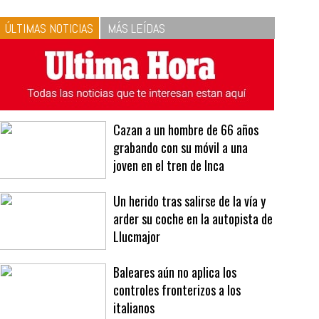
10
La vinagreta perfecta:
respeta las proporciones.
Recetas de vinagreta
ÚLTIMAS NOTICIAS
MÁS LEÍDAS
Cazan a un hombre de 66 años
grabando con su móvil a una
joven en el tren de Inca
Un herido tras salirse de la vía y
arder su coche en la autopista de
Llucmajor