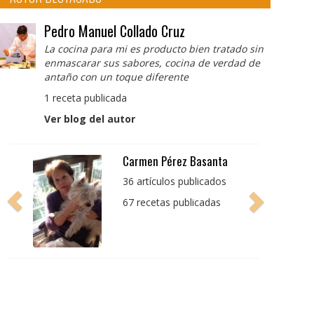
Pedro Manuel Collado Cruz
La cocina para mi es producto bien tratado sin
enmascarar sus sabores, cocina de verdad de
antaño con un toque diferente
1 receta publicada
Ver blog del autor
Pedro Manuel Collado
Cruz
La cocina para mi es
producto bien tratado
sin enmascarar sus
sabores, cocina de
verdad de antaño con
un toque diferente
1 receta publicada