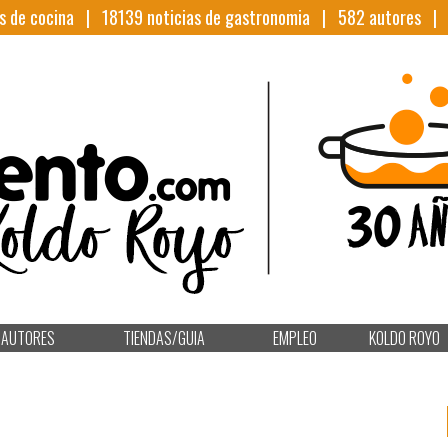
s de cocina |
18139
noticias de gastronomia |
582
autores 
AUTORES
TIENDAS/GUIA
EMPLEO
KOLDO ROYO