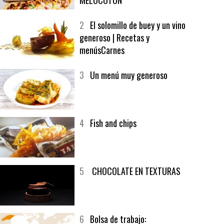
1
CRUNCH WRAP SUPREME CON
SOFRITO DE TOMATE AL CAFÉ Y
MELOCOTÓN
2
El solomillo de buey y un vino
generoso | Recetas y
menúsCarnes
3
Un menú muy generoso
4
Fish and chips
5
CHOCOLATE EN TEXTURAS