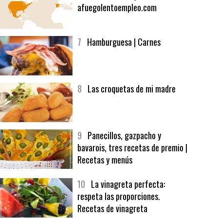
6
Bolsa de trabajo:
afuegolentoempleo.com
7
Hamburguesa | Carnes
8
Las croquetas de mi madre
9
Panecillos, gazpacho y
bavarois, tres recetas de premio |
Recetas y menús