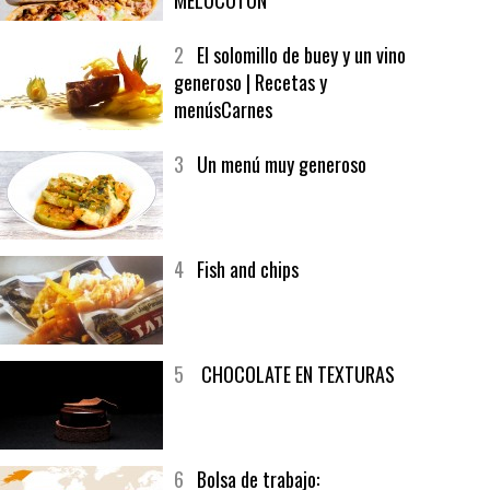
1
CRUNCH WRAP SUPREME CON
SOFRITO DE TOMATE AL CAFÉ Y
MELOCOTÓN
2
El solomillo de buey y un vino
generoso | Recetas y
menúsCarnes
3
Un menú muy generoso
4
Fish and chips
5
CHOCOLATE EN TEXTURAS