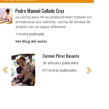
Pedro Manuel Collado Cruz
La cocina para mi es producto bien tratado sin
enmascarar sus sabores, cocina de verdad de
antaño con un toque diferente
1 receta publicada
Ver blog del autor
Pedro Manuel Collado
Cruz
La cocina para mi es
producto bien tratado
sin enmascarar sus
sabores, cocina de
verdad de antaño con
un toque diferente
1 receta publicada