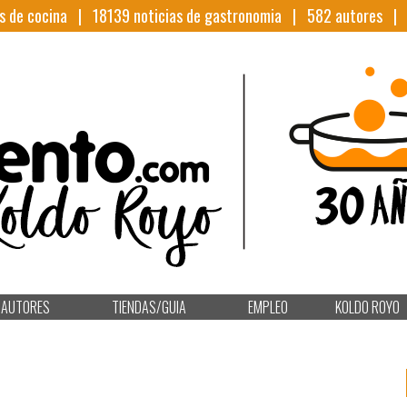
s de cocina |
18139
noticias de gastronomia |
582
autores 
AUTORES
TIENDAS/GUIA
EMPLEO
KOLDO ROYO