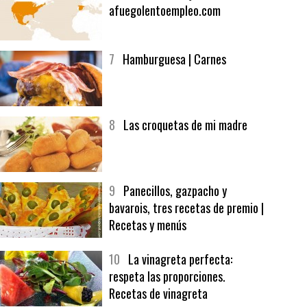
6
Bolsa de trabajo:
afuegolentoempleo.com
7
Hamburguesa | Carnes
8
Las croquetas de mi madre
9
Panecillos, gazpacho y
bavarois, tres recetas de premio |
Recetas y menús