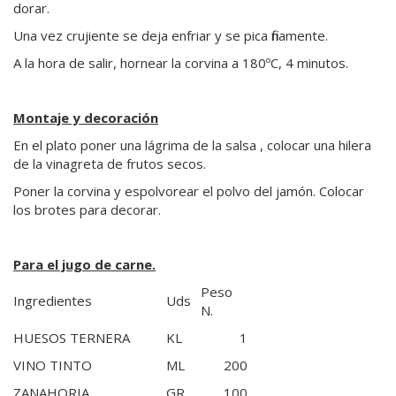
dorar.
Una vez crujiente se deja enfriar y se pica finamente.
A la hora de salir, hornear la corvina a 180ºC, 4 minutos.
Montaje y decoración
En el plato poner una lágrima de la salsa , colocar una hilera
de la vinagreta de frutos secos.
Poner la corvina y espolvorear el polvo del jamón. Colocar
los brotes para decorar.
Para el jugo de carne.
Peso
Ingredientes
Uds
N.
HUESOS TERNERA
KL
1
VINO TINTO
ML
200
ZANAHORIA
GR
100