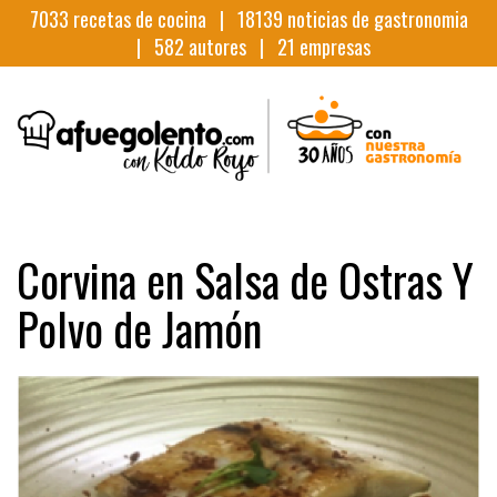
7033
recetas de cocina |
18139
noticias de gastronomia
|
582
autores |
21
empresas
Corvina en Salsa de Ostras Y
Polvo de Jamón