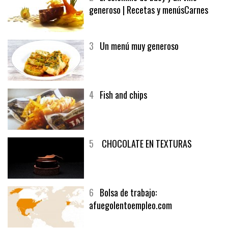
2
El solomillo de buey y un vino
generoso | Recetas y menúsCarnes
3
Un menú muy generoso
4
Fish and chips
5
CHOCOLATE EN TEXTURAS
6
Bolsa de trabajo:
afuegolentoempleo.com