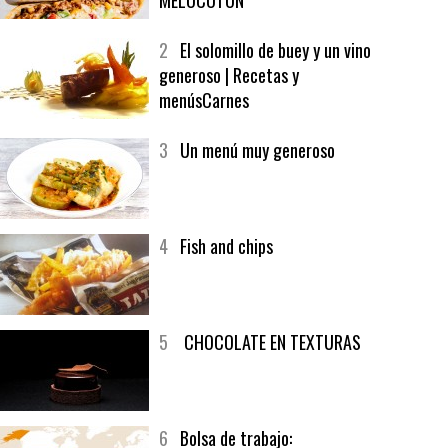
1
CRUNCH WRAP SUPREME CON
SOFRITO DE TOMATE AL CAFÉ Y
MELOCOTÓN
2
El solomillo de buey y un vino
generoso | Recetas y
menúsCarnes
3
Un menú muy generoso
4
Fish and chips
5
CHOCOLATE EN TEXTURAS