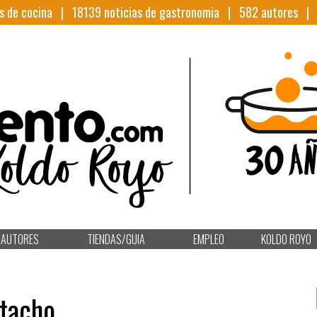
s de cocina |
18139
noticias de gastronomia |
582
autores 
AUTORES
TIENDAS/GUIA
EMPLEO
KOLDO ROYO
stacho