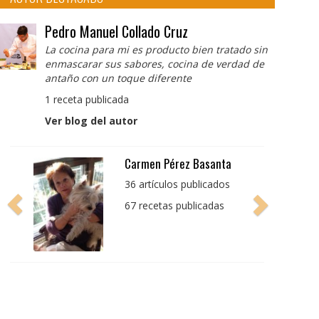
Pedro Manuel Collado Cruz
La cocina para mi es producto bien tratado sin
enmascarar sus sabores, cocina de verdad de
antaño con un toque diferente
1 receta publicada
Ver blog del autor
Pedro Manuel Collado
Cruz
La cocina para mi es
producto bien tratado
sin enmascarar sus
sabores, cocina de
verdad de antaño con
un toque diferente
1 receta publicada