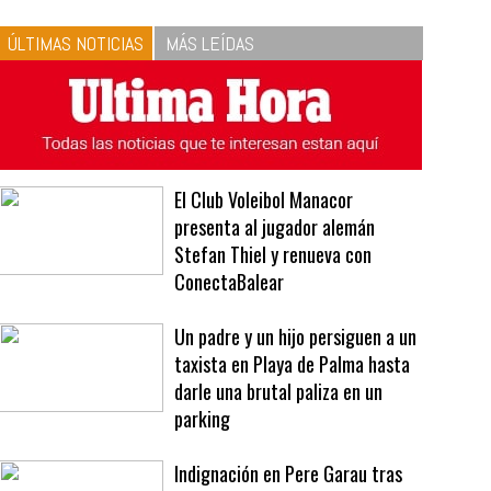
10
La vinagreta perfecta:
respeta las proporciones.
Recetas de vinagreta
ÚLTIMAS NOTICIAS
MÁS LEÍDAS
El Club Voleibol Manacor
presenta al jugador alemán
Stefan Thiel y renueva con
ConectaBalear
Un padre y un hijo persiguen a un
taxista en Playa de Palma hasta
darle una brutal paliza en un