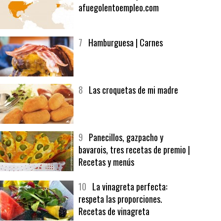
6
Bolsa de trabajo:
afuegolentoempleo.com
7
Hamburguesa | Carnes
8
Las croquetas de mi madre
9
Panecillos, gazpacho y
bavarois, tres recetas de premio |
Recetas y menús