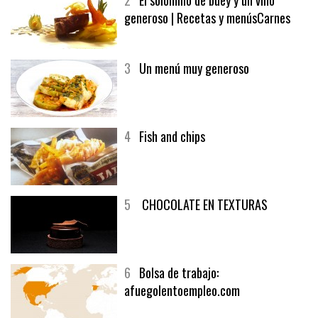
2
El solomillo de buey y un vino
generoso | Recetas y menúsCarnes
3
Un menú muy generoso
4
Fish and chips
5
CHOCOLATE EN TEXTURAS
6
Bolsa de trabajo: