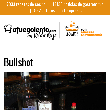
7033
recetas de cocina |
18138
noticias de gastronomia
|
582
autores |
21
empresas
Bullshot