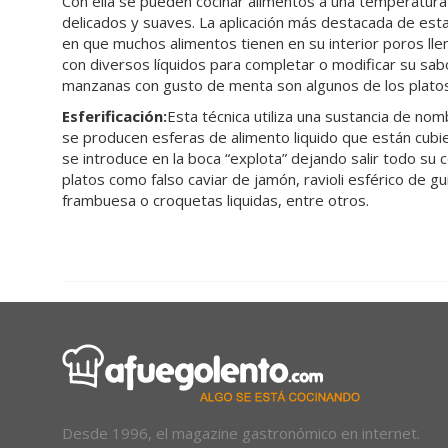
Con ella se pueden cocinar alimentos a una temperatura
delicados y suaves. La aplicación más destacada de est
en que muchos alimentos tienen en su interior poros ll
con diversos líquidos para completar o modificar su sab
manzanas con gusto de menta son algunos de los platos
Esferificación:
Esta técnica utiliza una sustancia de no
se producen esferas de alimento liquido que están cubie
se introduce en la boca “explota” dejando salir todo su
platos como falso caviar de jamón, ravioli esférico de g
frambuesa o croquetas liquidas, entre otros.
Desde 1996, el magazine gastronómico en internet.