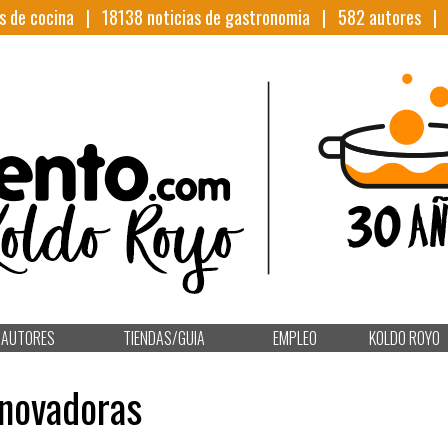
s de cocina |
18138
noticias de gastronomia |
582
autores 
AUTORES
TIENDAS/GUIA
EMPLEO
KOLDO ROYO
nnovadoras