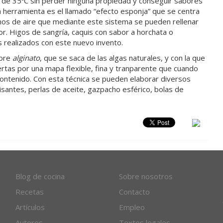
 de 35ºC sin perder ninguna propiedad y conseguir sabores
a herramienta es el llamado “efecto esponja” que se centra
enos de aire que mediante este sistema se pueden rellenar
or. Higos de sangría, caquis con sabor a horchata o
 realizados con este nuevo invento.
mbre
alginato
, que se saca de las algas naturales, y con la que
rtas por una mapa flexible, fina y tranparente que cuando
 contenido. Con esta técnica se pueden elaborar diversos
uisantes, perlas de aceite, gazpacho esférico, bolas de
Blog de cocina
Sobre nosotros
Recetas
Contacto
Artículos
Empleo
Autores
Textos legales