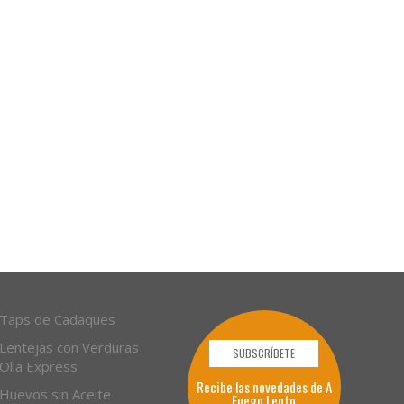
Taps de Cadaques
Lentejas con Verduras
SUBSCRÍBETE
Olla Express
Recibe las novedades de A
Huevos sin Aceite
Fuego Lento