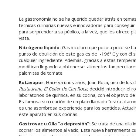
La gastronomía no se ha querido quedar atrás en temas 
técnicas culinarias nuevas e innovadoras para conseguir 
para sorprender a su público, a la vez, que les ofrece p
vista.
Nitrógeno líquido:
Gas incoloro que poco a poco se ha 
punto de ebullición de este gas es de -196º C y con él 
cualquier ingrediente. Además, gracias a estas tempera
modifican llegando a obtenerse alimentos tan peculiare
palomitas de tomate.
Rotavapor:
Hace ya unos años, Joan Roca, uno de los c
Restaurant
,
El Celler de Can Roca
,
decidió introducir el r
laboratorios de química, en su cocina, con el objetivo de
Es famosa su creación de un plato llamado “ostra al ar
es una asombrosa experiencia para los sentidos. Actu
este aparato en sus cocinas.
Gastrovac u Olla “a depresión”:
Se trata de una olla 
cocinar los alimentos al vacío. Esta nueva herramienta c