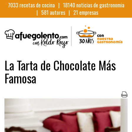
7033
recetas de cocina |
18140
noticias de gastronomia
|
581
autores |
21
empresas
La Tarta de Chocolate Más
Famosa