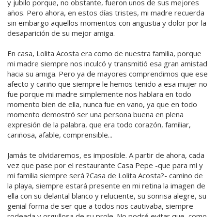
y jubilo porque, no obstante, fueron unos de sus mejores
años. Pero ahora, en estos días tristes, mi madre recuerda
sin embargo aquellos momentos con angustia y dolor por la
desaparición de su mejor amiga.
En casa, Lolita Acosta era como de nuestra familia, porque
mi madre siempre nos inculcó y transmitió esa gran amistad
hacia su amiga. Pero ya de mayores comprendimos que ese
afecto y cariño que siempre le hemos tenido a esa mujer no
fue porque mi madre simplemente nos hablara en todo
momento bien de ella, nunca fue en vano, ya que en todo
momento demostró ser una persona buena en plena
expresión de la palabra, que era todo corazón, familiar,
cariñosa, afable, comprensible...
Jamás te olvidaremos, es imposible. A partir de ahora, cada
vez que pase por el restaurante Casa Pepe -que para mí y
mi familia siempre será ?Casa de Lolita Acosta?- camino de
la playa, siempre estará presente en mi retina la imagen de
ella con su delantal blanco y reluciente, su sonrisa alegre, su
genial forma de ser que a todos nos cautivaba, siempre
rodeada y orgullosa de su prole. No podré evitar que, como