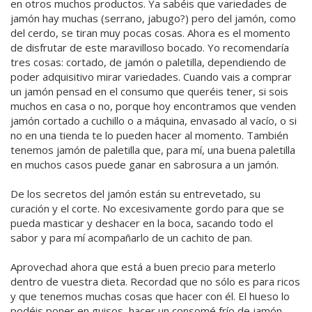
en otros muchos productos. Ya sabéis que variedades de
jamón hay muchas (serrano, jabugo?) pero del jamón, como
del cerdo, se tiran muy pocas cosas. Ahora es el momento
de disfrutar de este maravilloso bocado. Yo recomendaría
tres cosas: cortado, de jamón o paletilla, dependiendo de
poder adquisitivo mirar variedades. Cuando vais a comprar
un jamón pensad en el consumo que queréis tener, si sois
muchos en casa o no, porque hoy encontramos que venden
jamón cortado a cuchillo o a máquina, envasado al vacío, o si
no en una tienda te lo pueden hacer al momento. También
tenemos jamón de paletilla que, para mí, una buena paletilla
en muchos casos puede ganar en sabrosura a un jamón.
De los secretos del jamón están su entrevetado, su
curación y el corte. No excesivamente gordo para que se
pueda masticar y deshacer en la boca, sacando todo el
sabor y para mí acompañarlo de un cachito de pan.
Aprovechad ahora que está a buen precio para meterlo
dentro de vuestra dieta. Recordad que no sólo es para ricos
y que tenemos muchas cosas que hacer con él. El hueso lo
podéis poner en guisos, hacer un consomé frío de jamón