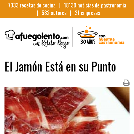
7033
recetas de cocina |
18139
noticias de gastronomia
|
582
autores |
21
empresas
El Jamón Está en su Punto