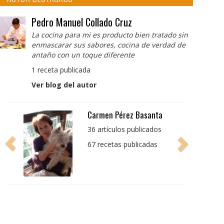
Pedro Manuel Collado Cruz
La cocina para mi es producto bien tratado sin
enmascarar sus sabores, cocina de verdad de
antaño con un toque diferente
1 receta publicada
Ver blog del autor
Pedro Manuel Collado
Cruz
La cocina para mi es
producto bien tratado
sin enmascarar sus
sabores, cocina de
verdad de antaño con
un toque diferente
1 receta publicada