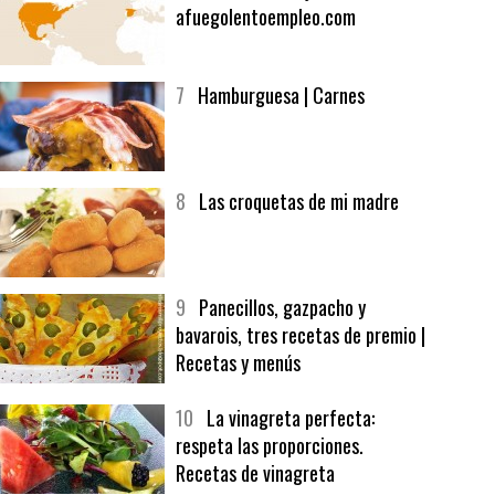
6
Bolsa de trabajo:
afuegolentoempleo.com
7
Hamburguesa | Carnes
8
Las croquetas de mi madre
9
Panecillos, gazpacho y
bavarois, tres recetas de premio |
Recetas y menús