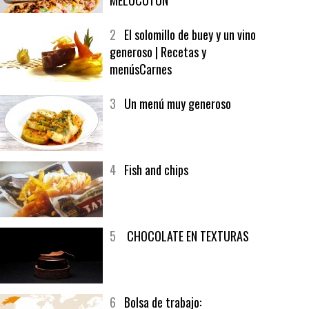
1
CRUNCH WRAP SUPREME CON
SOFRITO DE TOMATE AL CAFÉ Y
MELOCOTÓN
2
El solomillo de buey y un vino
generoso | Recetas y
menúsCarnes
3
Un menú muy generoso
4
Fish and chips
5
CHOCOLATE EN TEXTURAS