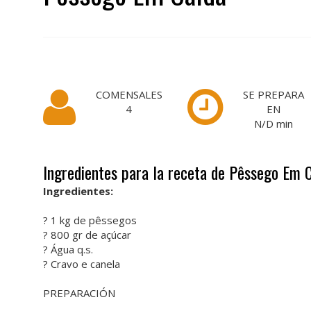
COMENSALES
SE PREPARA
4
EN
N/D
min
Ingredientes para la receta de Pêssego Em 
Ingredientes:
? 1 kg de pêssegos
? 800 gr de açúcar
? Água q.s.
? Cravo e canela
PREPARACIÓN