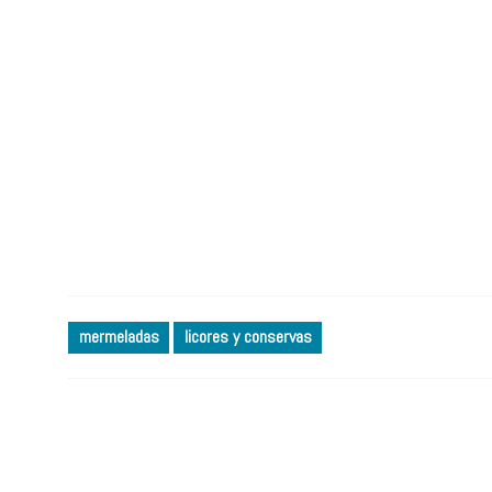
mermeladas
licores y conservas