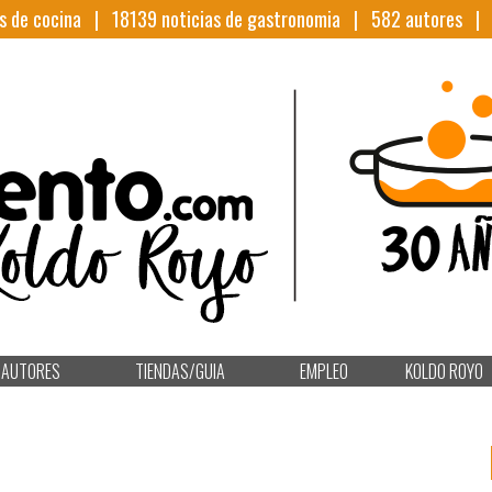
s de cocina |
18139
noticias de gastronomia |
582
autores 
AUTORES
TIENDAS/GUIA
EMPLEO
KOLDO ROYO