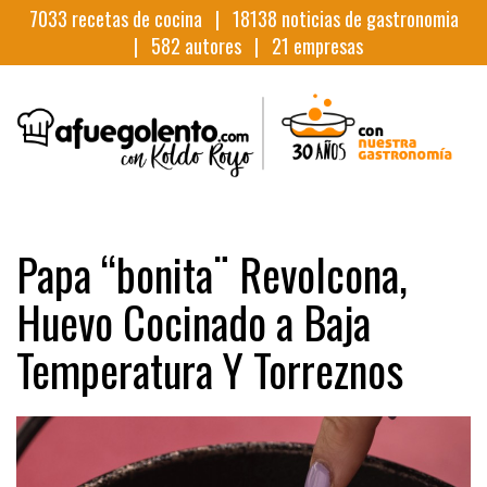
7033
recetas de cocina |
18138
noticias de gastronomia
|
582
autores |
21
empresas
Papa “bonita¨ Revolcona,
Huevo Cocinado a Baja
Temperatura Y Torreznos