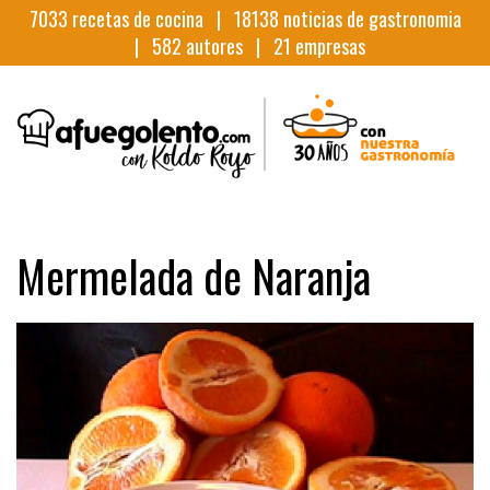
7033
recetas de cocina |
18138
noticias de gastronomia
|
582
autores |
21
empresas
Mermelada de Naranja