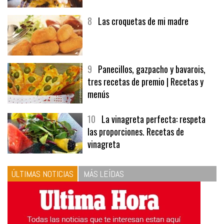
8
Las croquetas de mi madre
9
Panecillos, gazpacho y bavarois,
tres recetas de premio | Recetas y
menús
10
La vinagreta perfecta: respeta
las proporciones. Recetas de
vinagreta
ÚLTIMAS NOTICIAS
MÁS LEÍDAS