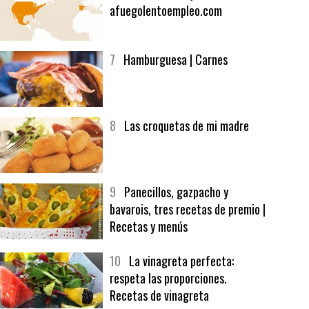
6
Bolsa de trabajo:
afuegolentoempleo.com
7
Hamburguesa | Carnes
8
Las croquetas de mi madre
9
Panecillos, gazpacho y
bavarois, tres recetas de premio |
Recetas y menús