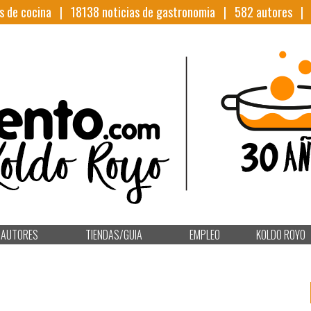
s de cocina |
18138
noticias de gastronomia |
582
autores 
AUTORES
TIENDAS/GUIA
EMPLEO
KOLDO ROYO