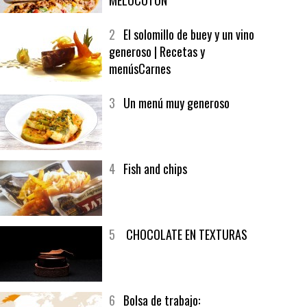
1
CRUNCH WRAP SUPREME CON
SOFRITO DE TOMATE AL CAFÉ Y
MELOCOTÓN
2
El solomillo de buey y un vino
generoso | Recetas y
menúsCarnes
3
Un menú muy generoso
4
Fish and chips
5
CHOCOLATE EN TEXTURAS