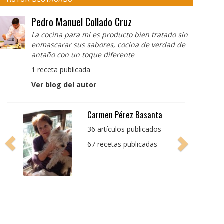
Pedro Manuel Collado Cruz
La cocina para mi es producto bien tratado sin
enmascarar sus sabores, cocina de verdad de
antaño con un toque diferente
1 receta publicada
Ver blog del autor
Pedro Manuel Collado
Cruz
La cocina para mi es
producto bien tratado
sin enmascarar sus
sabores, cocina de
verdad de antaño con
un toque diferente
1 receta publicada