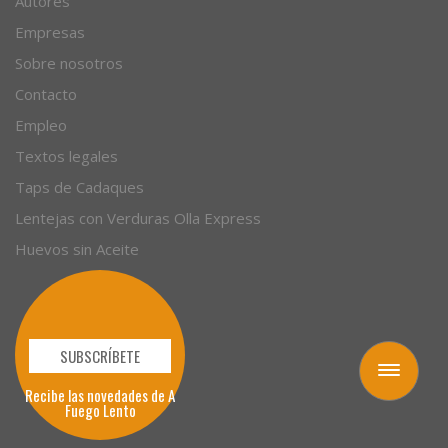
Artículos
Autores
Empresas
Sobre nosotros
Contacto
Empleo
Textos legales
Taps de Cadaques
Lentejas con Verduras Olla Express
Huevos sin Aceite
Toggle
navigation
SUBSCRÍBETE
Recibe las novedades de A