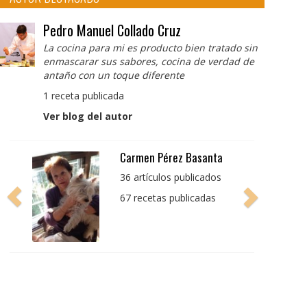
Pedro Manuel Collado Cruz
La cocina para mi es producto bien tratado sin
enmascarar sus sabores, cocina de verdad de
antaño con un toque diferente
1 receta publicada
Ver blog del autor
Pedro Manuel Collado
Cruz
La cocina para mi es
producto bien tratado
sin enmascarar sus
sabores, cocina de
verdad de antaño con
un toque diferente
1 receta publicada