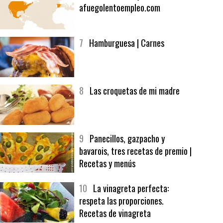
6
Bolsa de trabajo:
afuegolentoempleo.com
7
Hamburguesa | Carnes
8
Las croquetas de mi madre
9
Panecillos, gazpacho y
bavarois, tres recetas de premio |
Recetas y menús