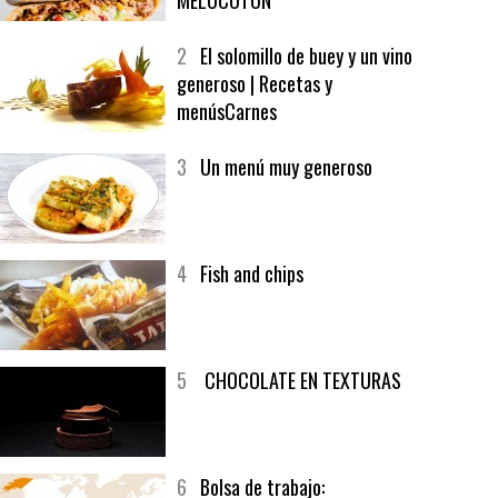
1
CRUNCH WRAP SUPREME CON
SOFRITO DE TOMATE AL CAFÉ Y
MELOCOTÓN
2
El solomillo de buey y un vino
generoso | Recetas y
menúsCarnes
3
Un menú muy generoso
4
Fish and chips
5
CHOCOLATE EN TEXTURAS