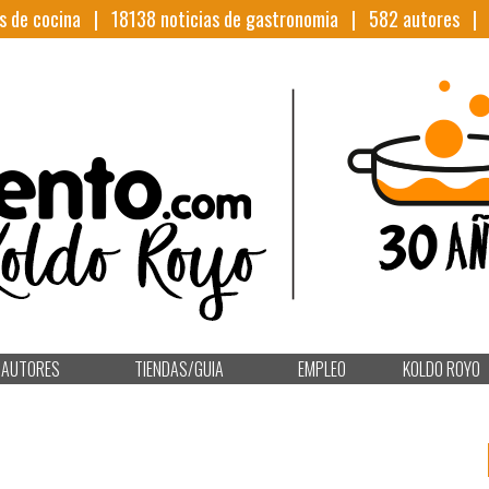
s de cocina |
18138
noticias de gastronomia |
582
autores 
AUTORES
TIENDAS/GUIA
EMPLEO
KOLDO ROYO