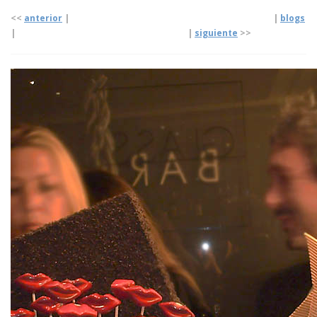
<<
anterior
| |
blogs
| |
siguiente
>>