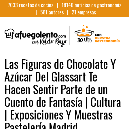
7033
recetas de cocina |
18140
noticias de gastronomia
|
581
autores |
21
empresas
Las Figuras de Chocolate Y
Azúcar Del Glassart Te
Hacen Sentir Parte de un
Cuento de Fantasía | Cultura
| Exposiciones Y Muestras
Pastelería Madrid