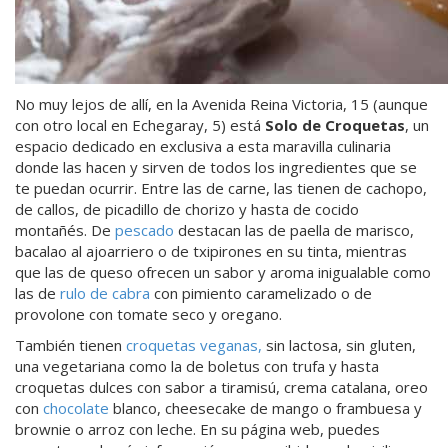
No muy lejos de allí, en la Avenida Reina Victoria, 15 (aunque
con otro local en Echegaray, 5) está
Solo de Croquetas
, un
espacio dedicado en exclusiva a esta maravilla culinaria
donde las hacen y sirven de todos los ingredientes que se
te puedan ocurrir. Entre las de carne, las tienen de cachopo,
de callos, de picadillo de chorizo y hasta de cocido
montañés. De
pescado
destacan las de paella de marisco,
bacalao al ajoarriero o de txipirones en su tinta, mientras
que las de queso ofrecen un sabor y aroma inigualable como
las de
rulo de cabra
con pimiento caramelizado o de
provolone con tomate seco y oregano.
También tienen
croquetas veganas,
sin lactosa, sin gluten,
una vegetariana como la de boletus con trufa y hasta
croquetas dulces con sabor a tiramisú, crema catalana, oreo
con
chocolate
blanco, cheesecake de mango o frambuesa y
brownie o arroz con leche. En su página web, puedes