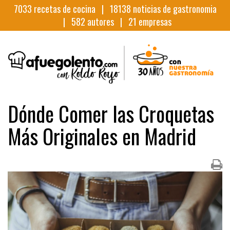
7033
recetas de cocina |
18138
noticias de gastronomia
|
582
autores |
21
empresas
Dónde Comer las Croquetas
Más Originales en Madrid