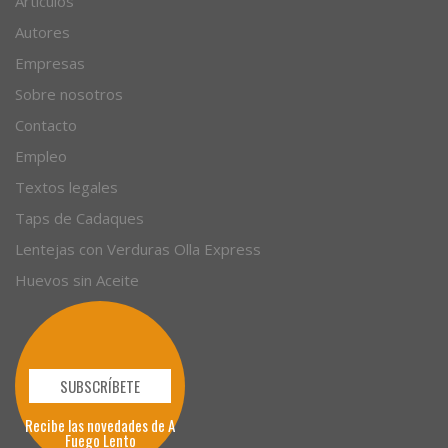
Artículos
Autores
Empresas
Sobre nosotros
Contacto
Empleo
Textos legales
Taps de Cadaques
Lentejas con Verduras Olla Express
Huevos sin Aceite
SUBSCRÍBETE
Recibe las novedades de A
Fuego Lento