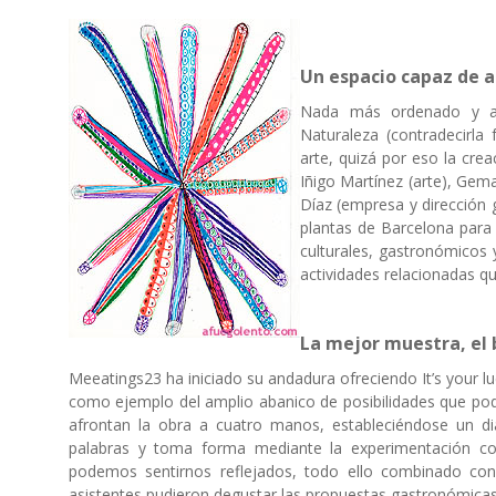
Un espacio capaz de al
Nada más ordenado y ar
Naturaleza (contradecirla
arte, quizá por eso la cre
Iñigo Martínez (arte), Gem
Díaz (empresa y dirección g
plantas de Barcelona para
culturales, gastronómicos 
actividades relacionadas qu
La mejor muestra, el 
Meeatings23 ha iniciado su andadura ofreciendo It’s your l
como ejemplo del amplio abanico de posibilidades que podr
afrontan la obra a cuatro manos, estableciéndose un diá
palabras y toma forma mediante la experimentación con
podemos sentirnos reflejados, todo ello combinado con 
asistentes pudieron degustar las propuestas gastronómicas