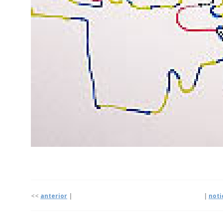
<<
anterior
| |
noti