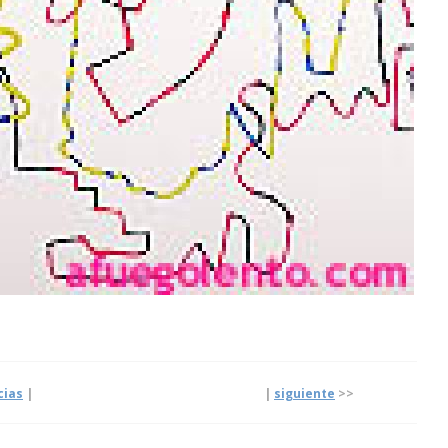
cias
|
|
siguiente
>>