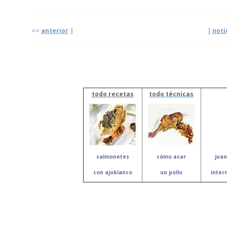
<<
anterior
| |
noti
todo recetas
todo técnicas
salmonetes
cómo asar
juan
con ajoblanco
un pollo
inter