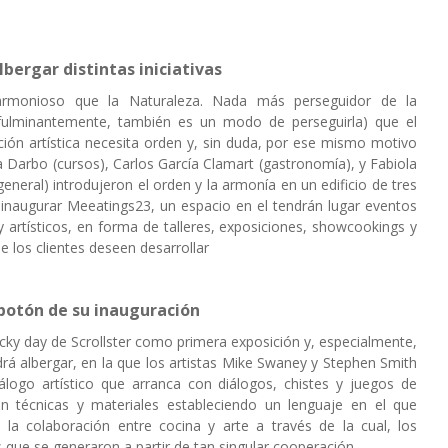
bergar distintas iniciativas
monioso que la Naturaleza. Nada más perseguidor de la
 fulminantemente, también es un modo de perseguirla) que el
ación artística necesita orden y, sin duda, por ese mismo motivo
a Darbo (cursos), Carlos García Clamart (gastronomía), y Fabiola
eneral) introdujeron el orden y la armonía en un edificio de tres
 inaugurar Meeatings23, un espacio en el tendrán lugar eventos
y artísticos, en forma de talleres, exposiciones, showcookings y
e los clientes deseen desarrollar
botón de su inauguración
ucky day de Scrollster como primera exposición y, especialmente,
á albergar, en la que los artistas Mike Swaney y Stephen Smith
logo artístico que arranca con diálogos, chistes y juegos de
 técnicas y materiales estableciendo un lenguaje en el que
la colaboración entre cocina y arte a través de la cual, los
 que se generaron a partir de tan singular cooperación