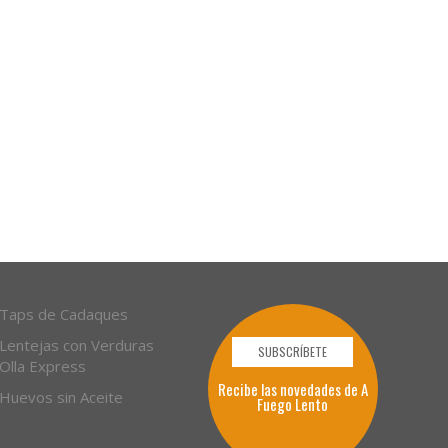
Taps de Cadaques
Lentejas con Verduras
SUBSCRÍBETE
Olla Express
Recibe las novedades de A
Huevos sin Aceite
Fuego Lento