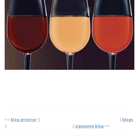
<<
blog anterior
| |
blogs
|
|
siguiente blog
>>