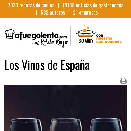
7033
recetas de cocina |
18138
noticias de gastronomia
|
582
autores |
21
empresas
Los Vinos de España