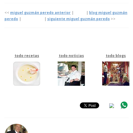
<<
miguel guzmán peredo anterior
| |
blog miguel guzmán
peredo
|
|
siguiente
miguel guzmán peredo
>>
todo recetas
todo noticias
todo blogs