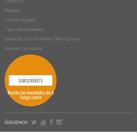
Contacto
Empleo
Textos legales
Taps de Cadaques
Lentejas con Verduras Olla Express
Huevos sin Aceite
SUBSCRÍBETE
Recibe las novedades de A
Fuego Lento
SÍGUENOS