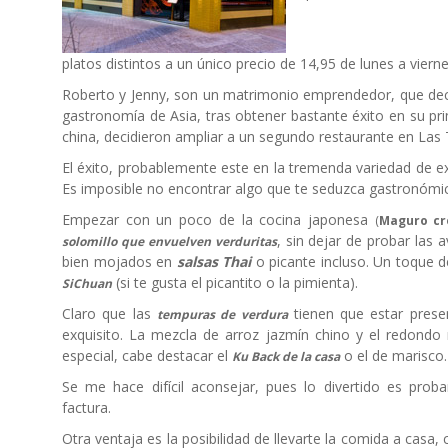
platos distintos a un único precio de 14,95 de lunes a viern
Roberto y Jenny, son un matrimonio emprendedor, que deci
gastronomía de Asia, tras obtener bastante éxito en su pr
china, decidieron ampliar a un segundo restaurante en Las 
El éxito, probablemente este en la tremenda variedad de ex
Es imposible no encontrar algo que te seduzca gastronóm
Empezar con un poco de la cocina japonesa
(
Maguro c
, sin dejar de probar las 
solomillo que envuelven verduritas
bien mojados en
salsas Thai
o picante incluso. Un toque d
(si te gusta el picantito o la pimienta).
SiChuan
Claro que las
tienen que estar prese
tempuras de verdura
exquisito. La mezcla de arroz jazmín chino y el redondo 
especial, cabe destacar el
o el de marisco.
Ku Back de la casa
Se me hace difícil aconsejar, pues lo divertido es proba
factura.
Otra ventaja es la posibilidad de llevarte la comida a casa,