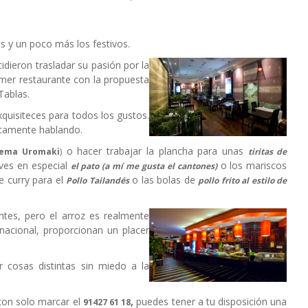
es y un poco más los festivos.
dieron trasladar su pasión por la
imer restaurante con la propuesta
Tablas.
quisiteces para todos los gustos.
icamente hablando.
o hacer trabajar la plancha para unas
rema Uromaki
)
tiritas de
aves en especial
o los mariscos
el pato (a mí me gusta el cantones)
e curry para el
o las bolas de
Pollo Tailandés
pollo frito al estilo de
ntes, pero el arroz es realmente
nacional, proporcionan un placer
r cosas distintas sin miedo a la
 con solo marcar el
,
puedes tener a tu disposición una
91427 61 18