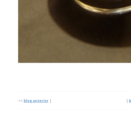
<<
blog anterior
| |
b