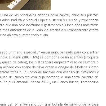
na de las principales arterias de la capital, abrió sus puertas
 Carlos Padura y Manuel López pusieron su ilusión y experiencia
ento que una ocio nocturno y gastronomía. Cinco años más tarde
s más auténticos de la Gran Vía gracias a su transparente oferta
cina abierta durante todo el día
creado un menú especial 5º Aniversario, pensado para concentrar
añola.
El Menú (30€ + IVA) se compone de un aperitivo (croqueta
 y queso de cabra), los platos “para empezar” vaso de salmorejo
sa aliñado con aceite de oliva virgen y vinagre de Módena. Como
atatas fritas o un Lomo de bacalao con asadillo de pimientos y
ousse de chocolate con teja bombón o una tarta caliente de
o Rioja. Ollamendi Crianza 2007 y un Blanco Rueda, Tardencuba
ú del 5º aniversario con una botella de su vino de la casa