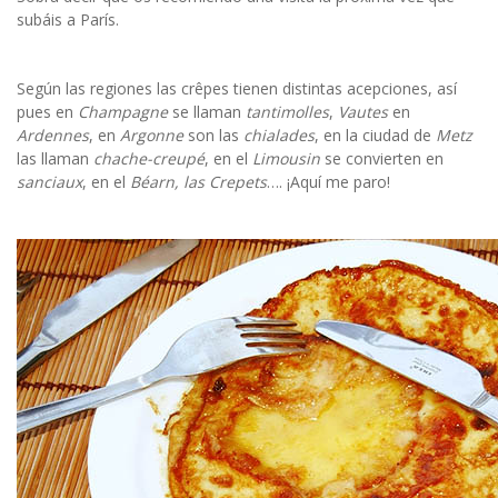
subáis a París.
Según las regiones las crêpes tienen distintas acepciones, así
pues en
Champagne
se llaman
tantimolles
,
Vautes
en
Ardennes
, en
Argonne
son las
chialades
, en la ciudad de
Metz
las llaman
chache-creupé
, en el
Limousin
se convierten en
sanciaux
, en el
Béarn, las Crepets
…. ¡Aquí me paro!