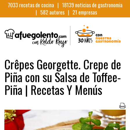
7033
recetas de cocina |
18139
noticias de gastronomia
|
582
autores |
21
empresas
Crêpes Georgette. Crepe de
Piña con su Salsa de Toffee-
Piña | Recetas Y Menús