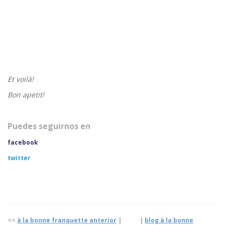
Et voilà!
Bon apetit!
Puedes seguirnos en
facebook
twitter
<<
à la bonne franquette anterior
| |
blog à la bonne