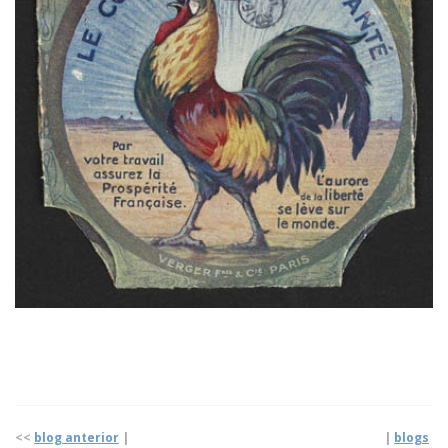
<<
blog anterior
| |
blogs