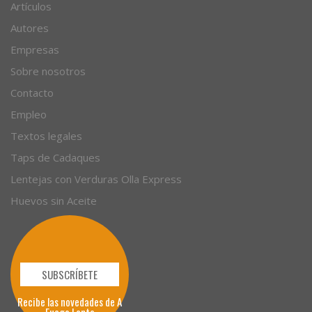
Artículos
Autores
Empresas
Sobre nosotros
Contacto
Empleo
Textos legales
Taps de Cadaques
Lentejas con Verduras Olla Express
Huevos sin Aceite
SUBSCRÍBETE
Recibe las novedades de A