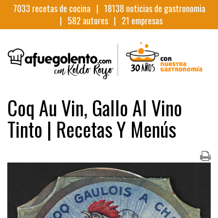
7033
recetas de cocina |
18138
noticias de gastronomia
|
582
autores |
21
empresas
Coq Au Vin, Gallo Al Vino
Tinto | Recetas Y Menús