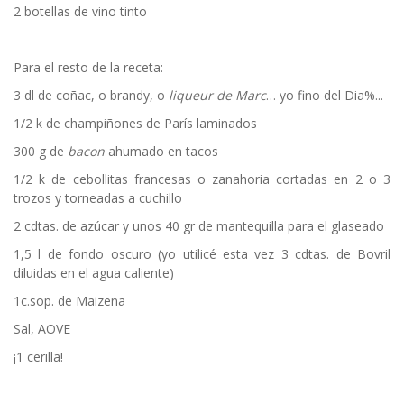
2 botellas de vino tinto
Para el resto de la receta:
3 dl de coñac, o brandy, o
liqueur de Marc
… yo fino del Dia%...
1/2 k de champiñones de París laminados
300 g de
bacon
ahumado en tacos
1/2 k de cebollitas francesas o zanahoria cortadas en 2 o 3
trozos y torneadas a cuchillo
2 cdtas. de azúcar y unos 40 gr de mantequilla para el glaseado
1,5 l de fondo oscuro (yo utilicé esta vez 3 cdtas. de Bovril
diluidas en el agua caliente)
1c.sop. de Maizena
Sal, AOVE
¡1 cerilla!