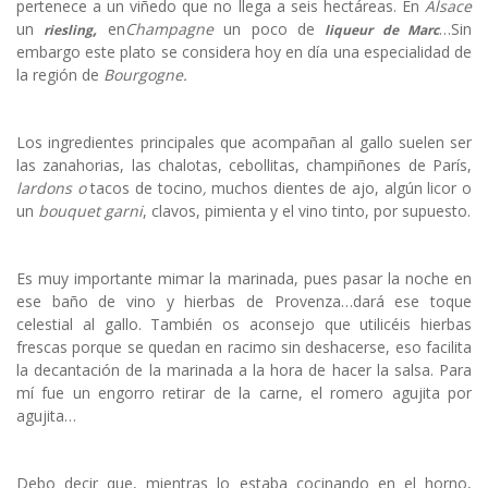
pertenece a un viñedo que no llega a seis hectáreas. En
Alsace
un
,
en
Champagne
un poco de
…Sin
riesling
liqueur de
Marc
embargo este plato se considera hoy en día una especialidad de
la región de
Bourgogne.
Los ingredientes principales que acompañan al gallo suelen ser
las zanahorias, las chalotas, cebollitas, champiñones de París,
lardons o
tacos de tocino
,
muchos dientes de ajo, algún licor o
un
bouquet garni
, clavos, pimienta y el vino tinto, por supuesto.
Es muy importante mimar la marinada, pues pasar la noche en
ese baño de vino y hierbas de Provenza…dará ese toque
celestial al gallo. También os aconsejo que utilicéis hierbas
frescas porque se quedan en racimo sin deshacerse, eso facilita
la decantación de la marinada a la hora de hacer la salsa. Para
mí fue un engorro retirar de la carne, el romero agujita por
agujita…
Debo decir que, mientras lo estaba cocinando en el horno,