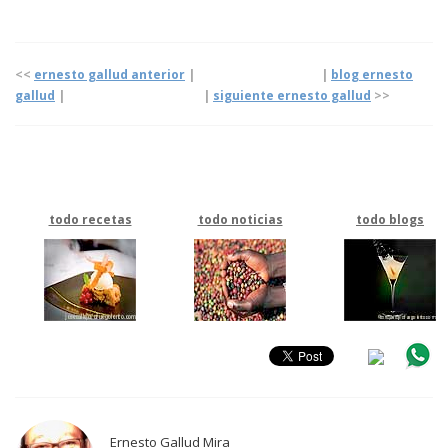
<<
ernesto gallud anterior
| |
blog ernesto
gallud
|
|
siguiente ernesto gallud
>>
todo recetas
todo noticias
todo blogs
Ernesto Gallud Mira