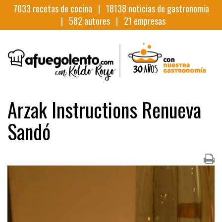
7033
recetas de cocina |
18138
noticias de gastronomia
|
582
autores |
21
empresas
Arzak Instructions Renueva
Sandó