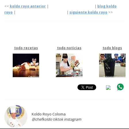
<<
koldo royo anterior
| |
blog koldo
royo
|
|
siguiente koldo royo
>>
todo recetas
todo noticias
todo blogs
Koldo Royo Coloma
@chefkoldo tiktok instagram