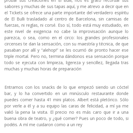
probar sus creaciones en El Bulli, nos es grato recordar sus
sabores y muchas de sus tapas aquí, y me atrevo a decir que en
el Tickets se ofrece una parte importante del verdadero espíritu
de El Bulli trasladado al centro de Barcelona, sin camisas de
fuerzas, ni reglas, ni corsé. Eso sí, todo está muy estudiado, en
este nivel de exigencia no cabe la improvisación aunque lo
parezca, o sea, como en el circo: los grandes profesionales
circenses te dan la sensación, con su maestría y técnica, de que
pasaban por allí y “alehop!” se les ocurrió de pronto hacer ese
triple mortal. Pero no, termina dándonos esa sensación porque
todo se ejecuta con limpieza, ligereza y sencillez, llegada tras
muchas y muchas horas de preparación
Entramos con los snacks de lo que empezó siendo un cóctel
bar, y lo ha convertido en un minúsculo restaurante donde
puedes comer hasta 41 mini platos. Albert está pletórico. Sólo
por verle a él y a su equipo las caras de felicidad, a mí ya me
valió la pena la visita. El precio no es más caro que ir a una
buena obra de teatro, y ¿qué comer? Pues un poco de todo, si
podéis. A mí me cuidaron como a un rey