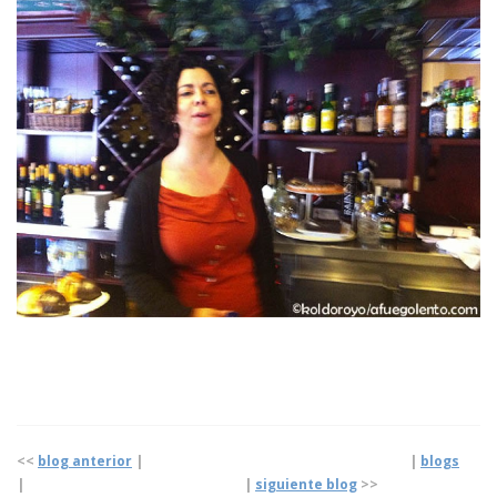
<<
blog anterior
|
|
blogs
|
|
siguiente blog
>>