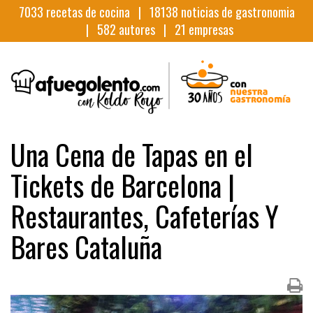
7033
recetas de cocina |
18138
noticias de gastronomia
|
582
autores |
21
empresas
Una Cena de Tapas en el
Tickets de Barcelona |
Restaurantes, Cafeterías Y
Bares Cataluña