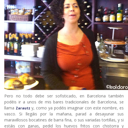
Pero no todo debe ser sofisticado, en Barcelona también
podéis ir a unos de mis bares tradicionales de Barcelona, se
llama
y, como ya podéis imaginar con este nombre, es
Zarautz
vasco. Si llegáis por la mañana, parad a desayunar sus
maravillosos bocatines de barra fina, o sus variadas tortillas, y si
estáis con ganas, pedid los huevos fritos con chistorra y