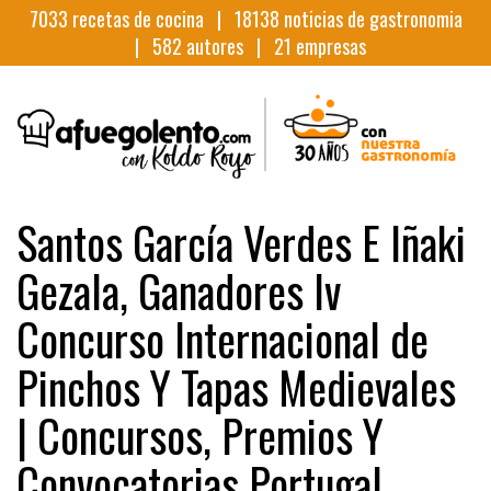
7033
recetas de cocina |
18138
noticias de gastronomia
|
582
autores |
21
empresas
Santos García Verdes E Iñaki
Gezala, Ganadores Iv
Concurso Internacional de
Pinchos Y Tapas Medievales
| Concursos, Premios Y
Convocatorias Portugal