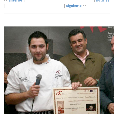
<<
anterior
| |
noticias
|
|
siguiente
>>