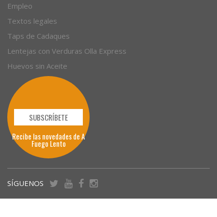
Empleo
Textos legales
Taps de Cadaques
Lentejas con Verduras Olla Express
Huevos sin Aceite
SUBSCRÍBETE
Recibe las novedades de A
Fuego Lento
SÍGUENOS