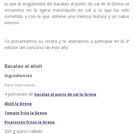
la que la singularidad del bacalao al punto de sal de la Sirena se
encuentra en la ligera maceración en sal a la que ha sido
sometido y con la que obtiene una melosa textura y un sabor
intenso
Te presentamos su receta y te animamos a participar en la 3ª
edición del concurso de este año
Bacalao al alioli
Ingredientes
Para 4 personas
4 porciones de
bacalao al punto de sal la Sirena
Alioli la Sirena
Tomate frito la Sirena
Picatostes fritos la Sirena
200 g queso rallado