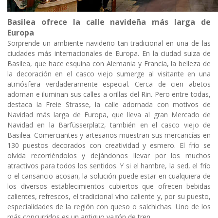
Basilea ofrece la calle navideña más larga de
Europa
Sorprende un ambiente navideño tan tradicional en una de las
ciudades más internacionales de Europa. En la ciudad suiza de
Basilea, que hace esquina con Alemania y Francia, la belleza de
la decoración en el casco viejo sumerge al visitante en una
atmósfera verdaderamente especial. Cerca de cien abetos
adornan e iluminan sus calles a orillas del Rin. Pero entre todas,
destaca la Freie Strasse, la calle adornada con motivos de
Navidad más larga de Europa, que lleva al gran Mercado de
Navidad en la Barfüsserplatz, también en el casco viejo de
Basilea. Comerciantes y artesanos muestran sus mercancías en
130 puestos decorados con creatividad y esmero. El frío se
olvida recorriéndolos y dejándonos llevar por los muchos
atractivos para todos los sentidos. Y si el hambre, la sed, el frío
o el cansancio acosan, la solución puede estar en cualquiera de
los diversos establecimientos cubiertos que ofrecen bebidas
calientes, refrescos, el tradicional vino caliente y, por su puesto,
especialidades de la región con queso o salchichas. Uno de los
más concurridos es un antiguo vagón de tren