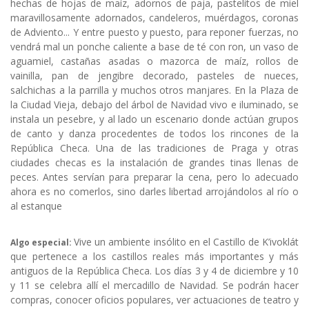
hechas de hojas de maíz, adornos de paja, pastelitos de miel
maravillosamente adornados, candeleros, muérdagos, coronas
de Adviento... Y entre puesto y puesto, para reponer fuerzas, no
vendrá mal un ponche caliente a base de té con ron, un vaso de
aguamiel, castañas asadas o mazorca de maíz, rollos de
vainilla, pan de jengibre decorado, pasteles de nueces,
salchichas a la parrilla y muchos otros manjares. En la Plaza de
la Ciudad Vieja, debajo del árbol de Navidad vivo e iluminado, se
instala un pesebre, y al lado un escenario donde actúan grupos
de canto y danza procedentes de todos los rincones de la
República Checa. Una de las tradiciones de Praga y otras
ciudades checas es la instalación de grandes tinas llenas de
peces. Antes servían para preparar la cena, pero lo adecuado
ahora es no comerlos, sino darles libertad arrojándolos al río o
al estanque
Vive un ambiente insólito en el Castillo de K’ivoklát
Algo especial:
que pertenece a los castillos reales más importantes y más
antiguos de la República Checa. Los días 3 y 4 de diciembre y 10
y 11 se celebra allí el mercadillo de Navidad. Se podrán hacer
compras, conocer oficios populares, ver actuaciones de teatro y