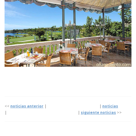
<<
noticias anterior
| |
noticias
|
|
siguiente noticias
>>