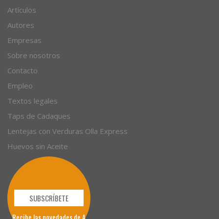
Artículos
Autores
Empresas
Sobre nosotros
Contacto
Empleo
Textos legales
Taps de Cadaques
Lentejas con Verduras Olla Express
Huevos sin Aceite
SUBSCRÍBETE
Recibe las novedades de A