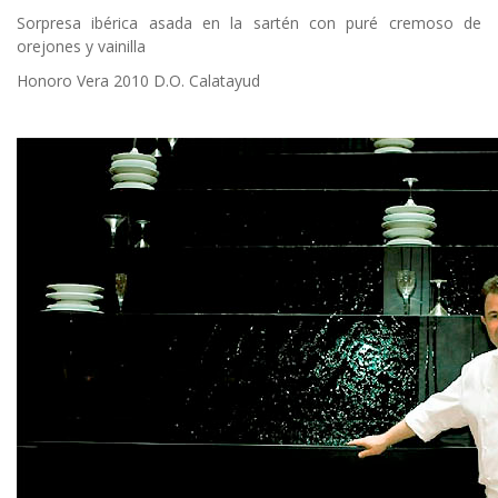
Sorpresa ibérica asada en la sartén con puré cremoso de
orejones y vainilla
Honoro Vera 2010 D.O. Calatayud