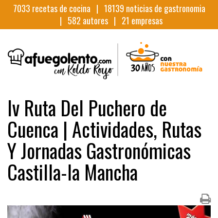
7033
recetas de cocina |
18139
noticias de gastronomia
|
582
autores |
21
empresas
Iv Ruta Del Puchero de
Cuenca | Actividades, Rutas
Y Jornadas Gastronómicas
Castilla-la Mancha