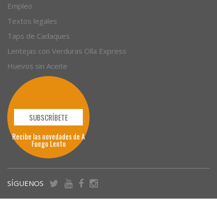
Empleo
Textos legales
Taps de Cadaques
Lentejas con Verduras Olla Express
Huevos sin Aceite
SUBSCRÍBETE
Recibe las novedades de A
Fuego Lento
SÍGUENOS