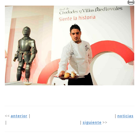
<<
anterior
| |
noticias
|
|
siguiente
>>