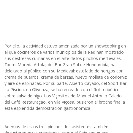
Por ello, la actividad estuvo amenizada por un showcooking en
el que cocineros de varios municipios de la Red han mostrado
sus destrezas culinarias en el arte de los pinchos medievales.
Txemi Moreda Artola, del Bar Gran Sol de Hondarribia, ha
deleitado al público con su Medieval: estofado de hongos con
crema de puerros, crema de berzas, huevo mollete de codorniz
y aire de espinacas. Por su parte, Alberto Cayado, del Sport Bar
La Piscina, en Olivenza, se ha recreado con el Rollito ibérico
sobre salsa de higo. Los Viçositos de Manuel António Calado,
del Café Restauração, en Vila Viçosa, pusieron el broche final a
esta espléndida demostración gastronómica
Además de estos tres pinchos, los asistentes también
degustaron otras creaciones, como el Foie con queso