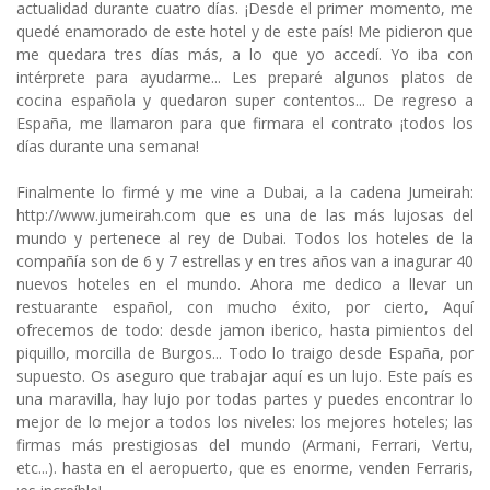
actualidad durante cuatro días. ¡Desde el primer momento, me
quedé enamorado de este hotel y de este país! Me pidieron que
me quedara tres días más, a lo que yo accedí. Yo iba con
intérprete para ayudarme... Les preparé algunos platos de
cocina española y quedaron super contentos... De regreso a
España, me llamaron para que firmara el contrato ¡todos los
días durante una semana!
Finalmente lo firmé y me vine a Dubai, a la cadena Jumeirah:
http://www.jumeirah.com que es una de las más lujosas del
mundo y pertenece al rey de Dubai. Todos los hoteles de la
compañía son de 6 y 7 estrellas y en tres años van a inagurar 40
nuevos hoteles en el mundo. Ahora me dedico a llevar un
restuarante español, con mucho éxito, por cierto, Aquí
ofrecemos de todo: desde jamon iberico, hasta pimientos del
piquillo, morcilla de Burgos... Todo lo traigo desde España, por
supuesto. Os aseguro que trabajar aquí es un lujo. Este país es
una maravilla, hay lujo por todas partes y puedes encontrar lo
mejor de lo mejor a todos los niveles: los mejores hoteles; las
firmas más prestigiosas del mundo (Armani, Ferrari, Vertu,
etc...). hasta en el aeropuerto, que es enorme, venden Ferraris,