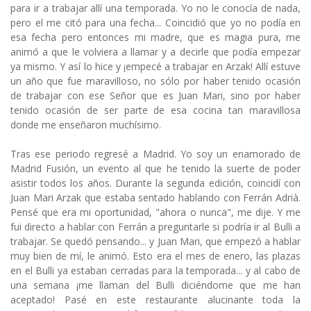
para ir a trabajar allí una temporada. Yo no le conocía de nada,
pero el me citó para una fecha... Coincidió que yo no podía en
esa fecha pero entonces mi madre, que es magia pura, me
animó a que le volviera a llamar y a decirle que podía empezar
ya mismo. Y así lo hice y ¡empecé a trabajar en Arzak! Allí estuve
un año que fue maravilloso, no sólo por haber tenido ocasión
de trabajar con ese Señor que es Juan Mari, sino por haber
tenido ocasión de ser parte de esa cocina tan maravillosa
donde me enseñaron muchísimo.
Tras ese periodo regresé a Madrid. Yo soy un enamorado de
Madrid Fusión, un evento al que he tenido la suerte de poder
asistir todos los años. Durante la segunda edición, coincidí con
Juan Mari Arzak que estaba sentado hablando con Ferrán Adrià.
Pensé que era mi oportunidad, "ahora o nunca", me dije. Y me
fui directo a hablar con Ferrán a preguntarle si podría ir al Bulli a
trabajar. Se quedó pensando... y Juan Mari, que empezó a hablar
muy bien de mí, le animó. Esto era el mes de enero, las plazas
en el Bulli ya estaban cerradas para la temporada... y al cabo de
una semana ¡me llaman del Bulli diciéndome que me han
aceptado! Pasé en este restaurante alucinante toda la