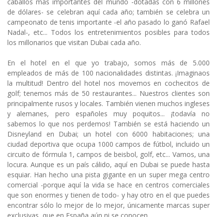
caballos más importantes del mundo -dotadas con 6 millones
de dólares- se celebran aquí cada año; también se celebra un
campeonato de tenis importante -el año pasado lo ganó Rafael
Nadal-, etc... Todos los entretenimientos posibles para todos
los millonarios que visitan Dubai cada año.
En el hotel en el que yo trabajo, somos más de 5.000
empleados de más de 100 nacionalidades distintas. ¡Imaginaos
la multitud! Dentro del hotel nos movemos en cochecitos de
golf; tenemos más de 50 restaurantes... Nuestros clientes son
principalmente rusos y locales. También vienen muchos ingleses
y alemanes, pero españoles muy poquitos... ¡todavía no
sabemos lo que nos perdemos! También se está haciendo un
Disneyland en Dubai; un hotel con 6000 habitaciones; una
ciudad deportiva que ocupa 1000 campos de fútbol, incluido un
circuito de fórmula 1, campos de beisbol, golf, etc... Vamos, una
locura. Aunque es un país cálido, aquí en Dubai se puede hasta
esquiar. Han hecho una pista gigante en un super mega centro
comercial -porque aquí la vida se hace en centros comerciales
que son enormes y tienen de todo- y hay otro en el que puedes
encontrar sólo lo mejor de lo mejor, únicamente marcas super
exclusivas, que en España aún ni se conocen.