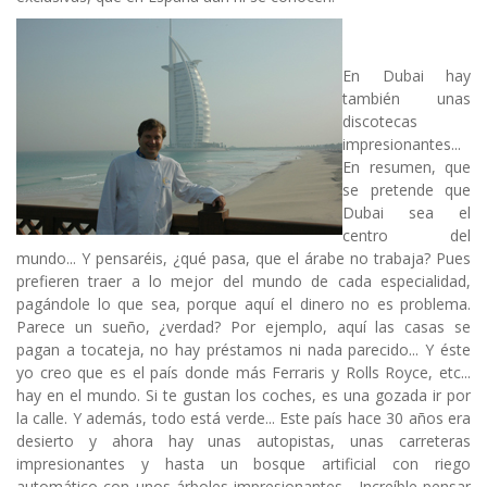
En Dubai hay
también unas
discotecas
impresionantes...
En resumen, que
se pretende que
Dubai sea el
centro del
mundo... Y pensaréis, ¿qué pasa, que el árabe no trabaja? Pues
prefieren traer a lo mejor del mundo de cada especialidad,
pagándole lo que sea, porque aquí el dinero no es problema.
Parece un sueño, ¿verdad? Por ejemplo, aquí las casas se
pagan a tocateja, no hay préstamos ni nada parecido... Y éste
yo creo que es el país donde más Ferraris y Rolls Royce, etc...
hay en el mundo. Si te gustan los coches, es una gozada ir por
la calle. Y además, todo está verde... Este país hace 30 años era
desierto y ahora hay unas autopistas, unas carreteras
impresionantes y hasta un bosque artificial con riego
automático con unos árboles impresionantes... Increíble pensar