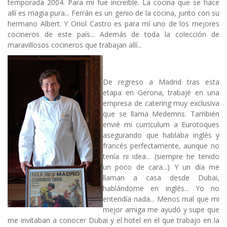
temporada 2004. Para mí fue increíble. La cocina que se hace
allí es magia pura... Ferrán es un genio de la cocina, junto con su
hermano Albert. Y Oriol Castro es para mí uno de los mejores
cocineros de este país... Además de toda la colección de
maravillosos cocineros que trabajan allí...
De regreso a Madrid tras esta
etapa en Gerona, trabajé en una
empresa de catering muy exclusiva
que se llama Medemns. También
envié mi curriculum a Eurotoques
asegurando que hablaba inglés y
francés perfectamente, aunque no
tenía ni idea... (siempre he tenido
un poco de cara...) Y un día me
llaman a casa desde Dubai,
hablándome en inglés... Yo no
entendía nada... Menos mal que mi
mejor amiga me ayudó y supe que
me invitaban a conocer Dubai y el hotel en el que trabajo en la