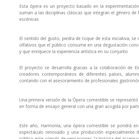
Esta ópera es un proyecto basado en la experimentación 
suman a las disciplinas clásicas que integran el género de 
escénicas
El sentido del gusto, piedra de toque de esta iniciativa, 
olfativos que el público consume en una degustación conc
y que enriquece la experiencia artística en su conjunto
El proyecto se desarrolla gracias a la colaboración de
creadores contemporáneos de diferentes países, alumno
contando con el asesoramiento de profesionales gastronóm
Una primera versión de la Ópera comestible se representó
en forma de ensayo general con una gran acogida por parte
Este año, Harmonía, una ópera comestible se pondrá en
espectáculo renovado y una producción especialmente d
público este cúmulo de sensaciones: la historia del ascens