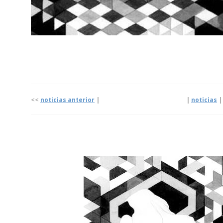
<<
noticias anterior
| |
noticias