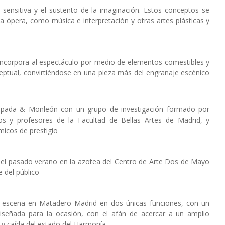
sensitiva y el sustento de la imaginación. Estos conceptos se
la ópera, como música e interpretación y otras artes plásticas y
se incorpora al espectáculo por medio de elementos comestibles y
eptual, convirtiéndose en una pieza más del engranaje escénico
 Espada & Monleón con un grupo de investigación formado por
s y profesores de la Facultad de Bellas Artes de Madrid, y
icos de prestigio
 el pasado verano en la azotea del Centro de Arte Dos de Mayo
 del público
 escena en Matadero Madrid en dos únicas funciones, con un
iseñada para la ocasión, con el afán de acercar a un amplio
o y caída del estado del Harmonía