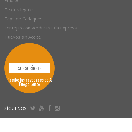
Empleo
Textos legales
Taps de Cadaques
Lentejas con Verduras Olla Express
Huevos sin Aceite
SUBSCRÍBETE
Recibe las novedades de A
Fuego Lento
SÍGUENOS