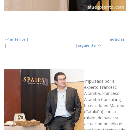
<<
anterior
| |
noticias
|
|
siguiente
>>
Impulsada por el
experto Francesc
Altarriba, Francesc
Altarriba Consulting
ha nacido en Manlleu
(Cataluña) con la
misión de basar su
actuación no sólo en
una labor técnica y de