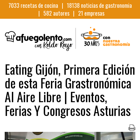
7033
recetas de cocina |
18138
noticias de gastronomia
|
582
autores |
21
empresas
Eating Gijón, Primera Edición
de esta Feria Grastronómica
Al Aire Libre | Eventos,
Ferias Y Congresos Asturias