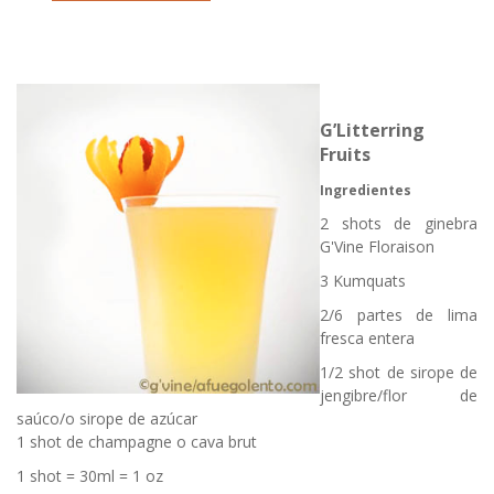
G’Litterring
Fruits
Ingredientes
2 shots de ginebra
G'Vine Floraison
3 Kumquats
2/6 partes de lima
fresca entera
1/2 shot de sirope de
jengibre/flor de
saúco/o sirope de azúcar
1 shot de champagne o cava brut
1 shot = 30ml = 1 oz