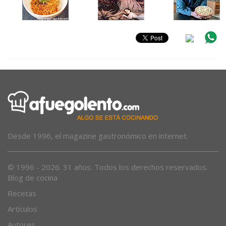
Desde 1996, el magazine gastronómico en internet.
© 1996 - 2026. 31 años. Todos los derechos reservados.
Blog de cocina
Recetas
Artículos
Autores