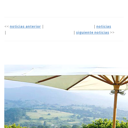
<<
noticias anterior
| |
noticias
|
|
siguiente noticias
>>